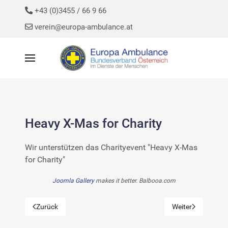
+43 (0)3455 / 66 9 66
verein@europa-ambulance.at
Heavy X-Mas for Charity
Wir unterstützen das Charityevent "Heavy X-Mas
for Charity"
Joomla Gallery
makes it better. Balbooa.com
Zurück
Weiter
Vorheriger Beitrag: Hilfsmittelüberstellung Bosnien
Nächster Beitrag: