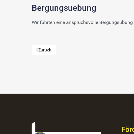
Bergungsuebung
Wir führten eine anspruchsvolle Bergungsübung 
Zurück
Vorheriger Beitrag: Übung in Gaishorn am See
För