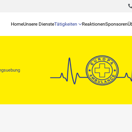
Home
Unsere Dienste
Tätigkeiten
Reaktionen
Sponsoren
Ü
ngsuebung