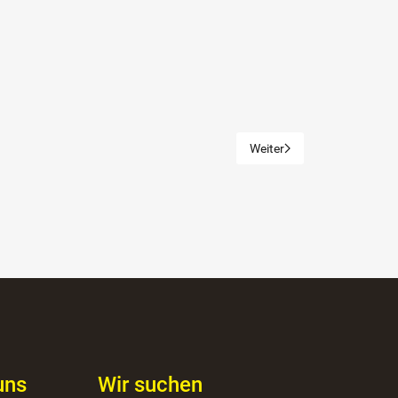
Weiter
Nächster Beitrag: Hilfsmitt
uns
Wir suchen