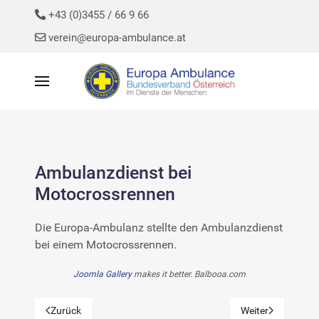
+43 (0)3455 / 66 9 66
verein@europa-ambulance.at
Ambulanzdienst bei
Motocrossrennen
Die Europa-Ambulanz stellte den Ambulanzdienst
bei einem Motocrossrennen.
Joomla Gallery
makes it better. Balbooa.com
Zurück
Weiter
Vorheriger Beitrag: Einsatzübung und Hochseilschulung
Nächster Beitrag: